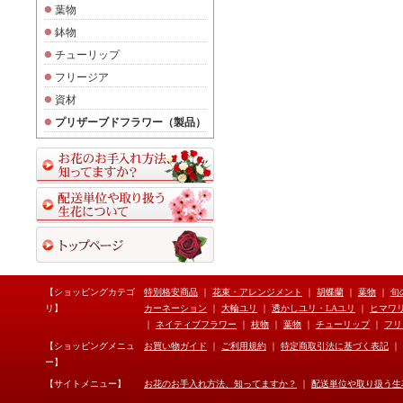
葉物
鉢物
チューリップ
フリージア
資材
プリザーブドフラワー（製品）
【ショッピングカテゴ
特別格安商品
｜
花束・アレンジメント
｜
胡蝶蘭
｜
葉物
｜
旬
リ】
カーネーション
｜
大輪ユリ
｜
透かしユリ・LAユリ
｜
ヒマワ
｜
ネイティブフラワー
｜
枝物
｜
葉物
｜
チューリップ
｜
フリ
【ショッピングメニュ
お買い物ガイド
｜
ご利用規約
｜
特定商取引法に基づく表記
｜
ー】
【サイトメニュー】
お花のお手入れ方法、知ってますか？
｜
配送単位や取り扱う生