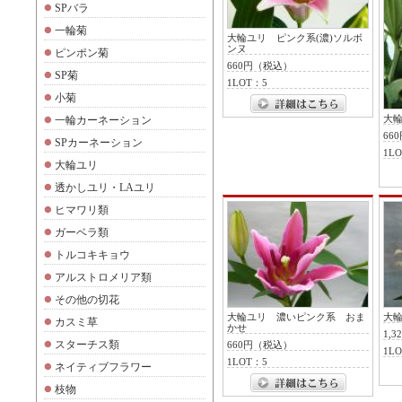
SPバラ
一輪菊
大輪ユリ ピンク系(濃)ソルボ
ンヌ
ピンポン菊
660円（税込）
SP菊
1LOT：5
小菊
大
一輪カーネーション
66
SPカーネーション
1L
大輪ユリ
透かしユリ・LAユリ
ヒマワリ類
ガーベラ類
トルコキキョウ
アルストロメリア類
その他の切花
大輪ユリ 濃いピンク系 おま
大
カスミ草
かせ
1,
スターチス類
660円（税込）
1L
1LOT：5
ネイティブフラワー
枝物