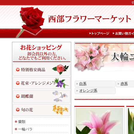
白系
赤系
オレンジ系
蘭類
一輪バラ